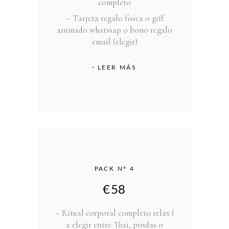
completo
– T
arjeta regalo fisica o giff
animado whatssap o bono regalo
email (elegir)
LEER MÁS
PACK Nº 4
€
58
– Ritual corporal completo relax (
a elegir entre Thai, pindas o