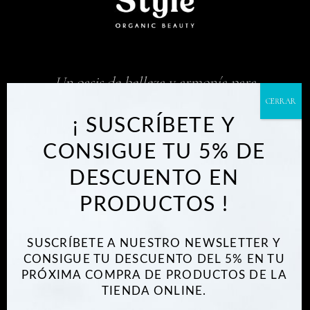
Un oasis de belleza y armonía para
que tu cuerpo y mente vuelvan a
conectar con la esencia natural que
¡ SUSCRÍBETE Y
llevas dentro
CONSIGUE TU 5% DE
DESCUENTO EN
PRODUCTOS !
SUSCRÍBETE A NUESTRO NEWSLETTER Y
INFORMACIÓN LEGAL
CONSIGUE TU DESCUENTO DEL 5% EN TU
PRÓXIMA COMPRA DE PRODUCTOS DE LA
TIENDA ONLINE.
Este sitio web utiliza cookies propias y de
Aviso Legal
terceros para el análisis de tráfico y