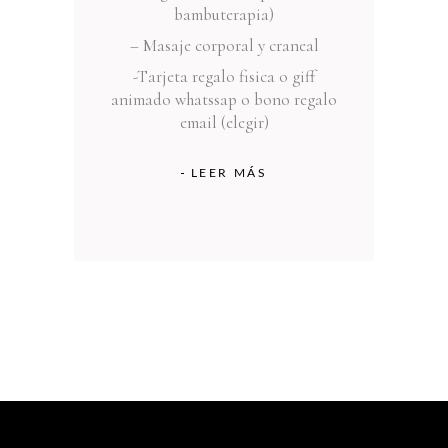
bambuterapia)
– Masaje corporal y craneal
-T
arjeta regalo fisica o giff
animado whatssap o bono regalo
email (elegir)
LEER MÁS