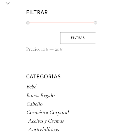
FILTRAR
Precio
Precio
FILTRAR
mínimo
máximo
Precio:
10€
—
20€
CATEGORÍAS
Bebé
Bonos Regalo
Cabello
Cosmética Corporal
Aceites y Cremas
Anticelulíticos