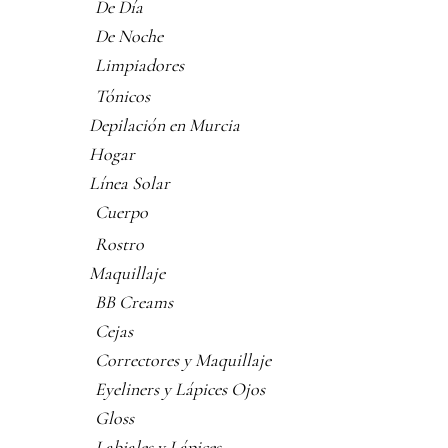
De Día
De Noche
Limpiadores
Tónicos
Depilación en Murcia
Hogar
Línea Solar
Cuerpo
Rostro
Maquillaje
BB Creams
Cejas
Correctores y Maquillaje
Eyeliners y Lápices Ojos
Gloss
Labiales y Lápices