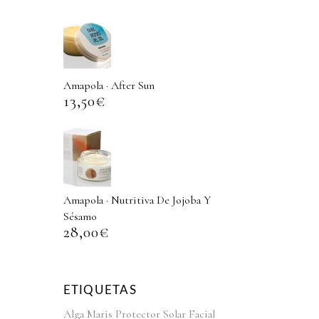
Amapola · After Sun
13,50
€
Amapola · Nutritiva De Jojoba Y
Sésamo
28,00
€
ETIQUETAS
Alga Maris Protector Solar Facial