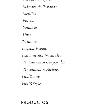
Máscara de Pestañas
Mejillas
Polvos
Sombras
Uñas
Perfumes
Tarjetas Regalo
Tratamientos Naturales
Tratamientos Corporales
Tratamientos Faciales
Vital&amp
Vital&Style
PRODUCTOS