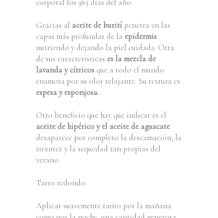
corporal los 365 días del año.
Gracias al
aceite de burití
penetra en las
capas más profundas de la
epidermis
nutriendo y dejando la piel cuidada. Otra
de sus características
es la mezcla de
lavanda y cítricos
que a todo el mundo
enamora por su olor relajante. Su textura es
espesa y esponjosa.
Otro beneficio que hay que indicar es el
aceite de hipérico y el aceite de aguacate
desaparece por completo la descamación, la
tirantez y la sequedad tan propias del
verano.
Tarro redondo.
Aplicar suavemente tanto por la mañana
como por la noche, una cantidad generosa