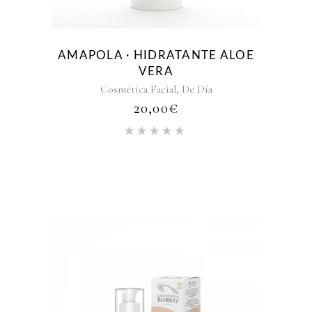
AMAPOLA · HIDRATANTE ALOE
VERA
,
Cosmética Facial
De Día
20,00
€
Valorado
con
5.00
de
5