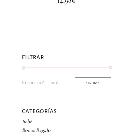
14,90
€
FILTRAR
Precio
Precio
Precio:
10€
—
20€
FILTRAR
mínimo
máximo
CATEGORÍAS
Bebé
Bonos Regalo