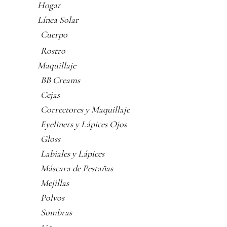
Hogar
Línea Solar
Cuerpo
Rostro
Maquillaje
BB Creams
Cejas
Correctores y Maquillaje
Eyeliners y Lápices Ojos
Gloss
Labiales y Lápices
Máscara de Pestañas
Mejillas
Polvos
Sombras