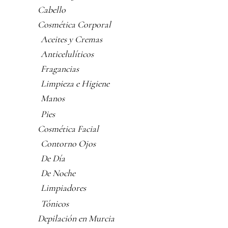
Cabello
Cosmética Corporal
Aceites y Cremas
Anticelulíticos
Fragancias
Limpieza e Higiene
Manos
Pies
Cosmética Facial
Contorno Ojos
De Día
De Noche
Limpiadores
Tónicos
Depilación en Murcia