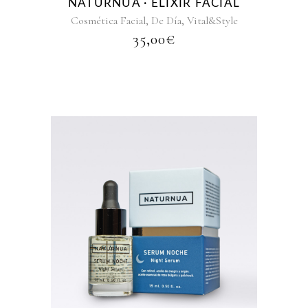
NATURNUA · ELIXIR FACIAL
,
,
Cosmética Facial
De Día
Vital&Style
35,00
€