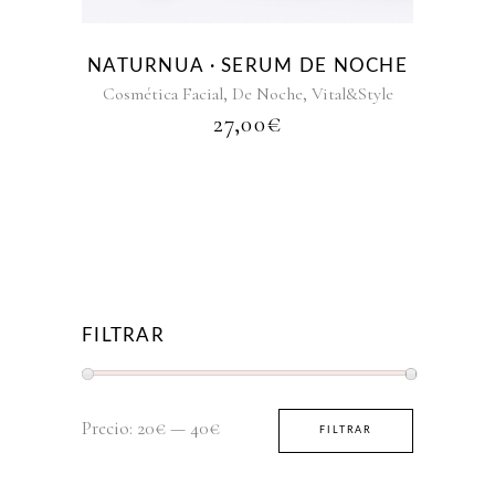
NATURNUA · SERUM DE NOCHE
,
,
Cosmética Facial
De Noche
Vital&Style
27,00
€
FILTRAR
Precio
Precio
Precio:
20€
—
40€
FILTRAR
mínimo
máximo