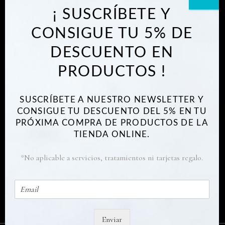
conectar con la esencia natural que
¡ SUSCRÍBETE Y
llevas dentro
CONSIGUE TU 5% DE
DESCUENTO EN
PRODUCTOS !
SUSCRÍBETE A NUESTRO NEWSLETTER Y
INFORMACIÓN LEGAL
CONSIGUE TU DESCUENTO DEL 5% EN TU
PRÓXIMA COMPRA DE PRODUCTOS DE LA
TIENDA ONLINE.
Este sitio web utiliza cookies propias y de
Aviso Legal
terceros para el análisis de tráfico y
Política de Privacidad
*No aplicable a servicios, tratamientos ni tarjetas regalo.
comportamiento de usuarios de manera
Términos y Condiciones
anónima. Por favor lea nuestra política de
E
privacidad.
Leer Política de Privacidad
m
a
ACEPTAR
i
Enviar
l