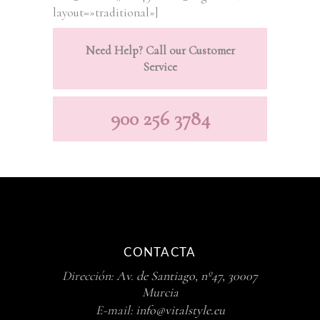
layout=»traditional»]
Need Help? Call our Customer
Service
900 256 3784
CONTACTA
Dirección:
Av. de Santiago, nº47, 30007
Murcia
E-mail:
info@vitalstyle.eu