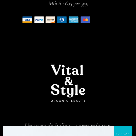
Móvil :
605 722 959
Un oasis de belleza y armonía para
que tu cuerpo y mente vuelvan a