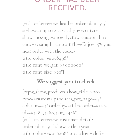
RECEIVED.
[yith_orderreview_header order_id=»4515″
style=»compact» text_align=»center»
show_message=»no»] [yctpw_coupon_box
code=»example_code» title=»Enjoy 15% your
next order with the code:»
title_color=»#be8498″
title_font_weight=»#000000″
title_font_size=»20″]
We suggest you to check…
[ctpw_show_products show_title=»no»
type=»custom» products_per_page=»4″
columns=»4″ orderby=»title» order=»asc»
ids=»4485,4468,4467,4466″]
[yith_orderreview_customer_details
order_id=»4515″ show_title=»yes»
title_color=»#be8498″ text_align=»left»