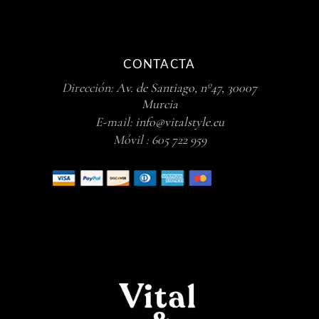
CONTACTA
Dirección:
Av. de Santiago, nº47, 30007
Murcia
E-mail:
info@vitalstyle.eu
Móvil :
605 722 959