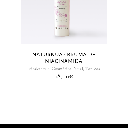
NATURNUA · BRUMA DE
NIACINAMIDA
,
,
Vital&Style
Cosmética Facial
Tónicos
18,00
€