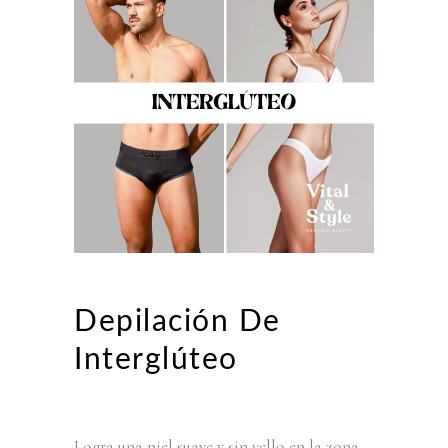
Depilación De
Interglúteo
Logra una piel suave y sin vello en la zona