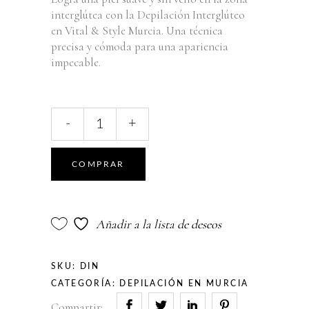
interglútea con la Depilación Interglúteo
en Vital & Style Murcia. Una técnica
precisa y cómoda para una apariencia
impecable.
Depilación
-
+
de
Interglúteo
quantity
COMPRAR
Añadir a la lista de deseos
SKU:
DIN
CATEGORÍA:
DEPILACIÓN EN MURCIA
Compartir: