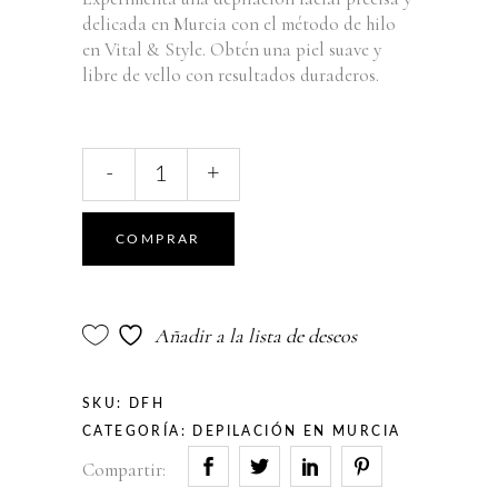
delicada en Murcia con el método de hilo
en Vital & Style. Obtén una piel suave y
libre de vello con resultados duraderos.
Depilación
-
+
Facial
con
Hilo
COMPRAR
quantity
Añadir a la lista de deseos
SKU:
DFH
CATEGORÍA:
DEPILACIÓN EN MURCIA
Compartir: