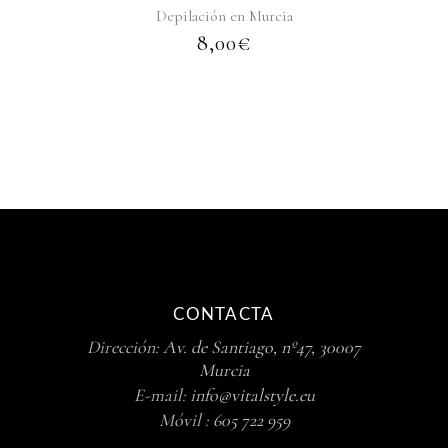
Depilación en Murcia
8,00
€
CONTACTA
Dirección:
Av. de Santiago, nº47, 30007
Murcia
E-mail:
info@vitalstyle.eu
Móvil :
605 722 959