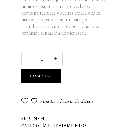
minutos. Este tratamiento exclusivo
combina técnicas y aceites tradicionales
marroquíes para relajar tu cuerpo,
revitalizar tu mente y proporcionar una
profunda sensación de bienestar.
Ritual
-
+
Esencia
Marruecos
quantity
COMPRAR
Añadir a la lista de deseos
SKU:
MRM
CATEGORÍAS:
TRATAMIENTOS