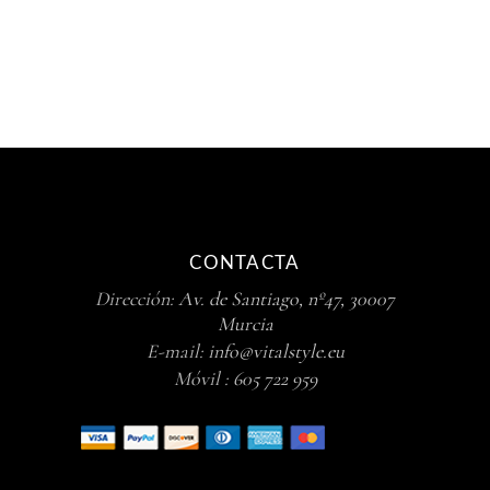
CONTACTA
Dirección:
Av. de Santiago, nº47, 30007
Murcia
E-mail:
info@vitalstyle.eu
Móvil :
605 722 959