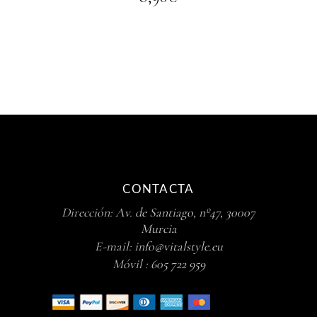
CONTACTA
Dirección:
Av. de Santiago, nº47, 30007
Murcia
E-mail:
info@vitalstyle.eu
Móvil :
605 722 959