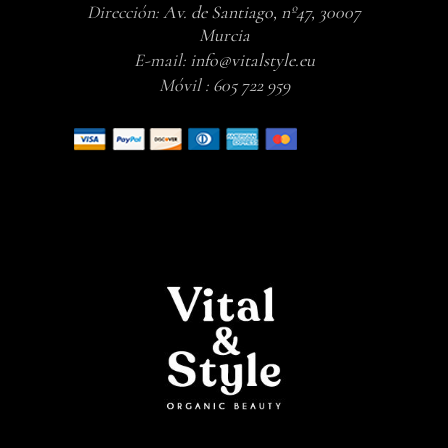
Dirección:
Av. de Santiago, nº47, 30007
Murcia
E-mail:
info@vitalstyle.eu
Móvil :
605 722 959