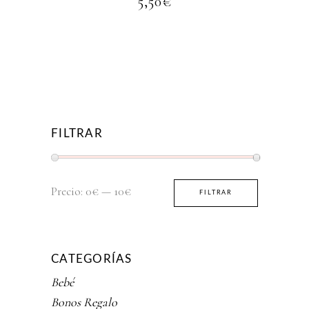
5,50
€
FILTRAR
Precio
Precio
Precio:
0€
—
10€
FILTRAR
mínimo
máximo
CATEGORÍAS
Bebé
Bonos Regalo