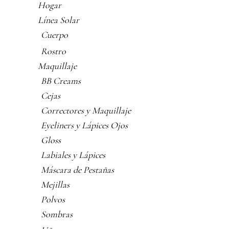
Hogar
Línea Solar
Cuerpo
Rostro
Maquillaje
BB Creams
Cejas
Correctores y Maquillaje
Eyeliners y Lápices Ojos
Gloss
Labiales y Lápices
Máscara de Pestañas
Mejillas
Polvos
Sombras