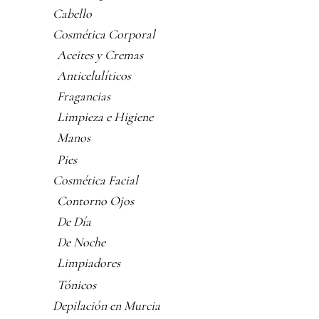
Cabello
Cosmética Corporal
Aceites y Cremas
Anticelulíticos
Fragancias
Limpieza e Higiene
Manos
Pies
Cosmética Facial
Contorno Ojos
De Día
De Noche
Limpiadores
Tónicos
Depilación en Murcia