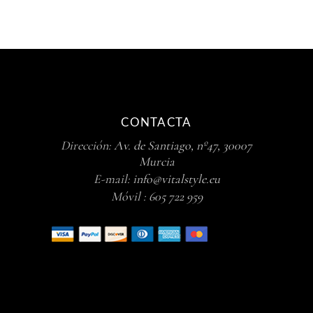
CONTACTA
Dirección:
Av. de Santiago, nº47, 30007
Murcia
E-mail:
info@vitalstyle.eu
Móvil :
605 722 959