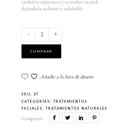
exclusivo rejuvenece y revitaliza tu piel,
dejándola radiante y saludable.
Skin
-
+
Facial
quantity
COMPRAR
Añadir a la lista de deseos
SKU:
SF
CATEGORÍAS:
TRATAMIENTOS
FACIALES
,
TRATAMIENTOS NATURALES
Compartir: