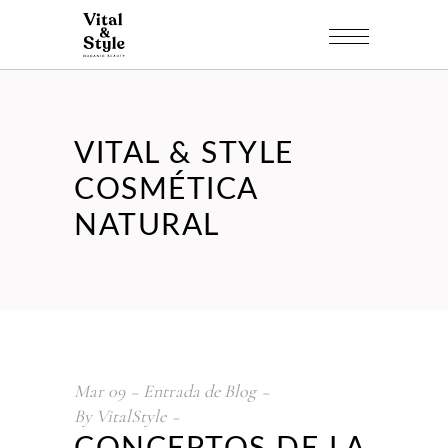
VITAL & STYLE
COSMÉTICA
NATURAL
Mar
09
Entrada de Blog
By
VitalStyle