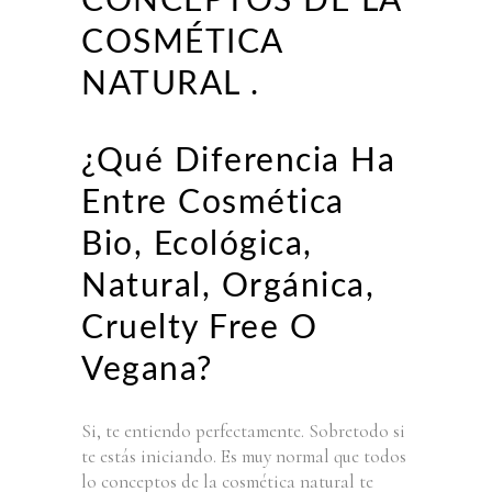
CONCEPTOS DE LA
COSMÉTICA
NATURAL .
¿Qué Diferencia Ha
Entre Cosmética
Bio, Ecológica,
Natural, Orgánica,
Cruelty Free O
Vegana?
Si, te entiendo perfectamente. Sobretodo si
te estás iniciando. Es muy normal que todos
lo conceptos de la cosmética natural te