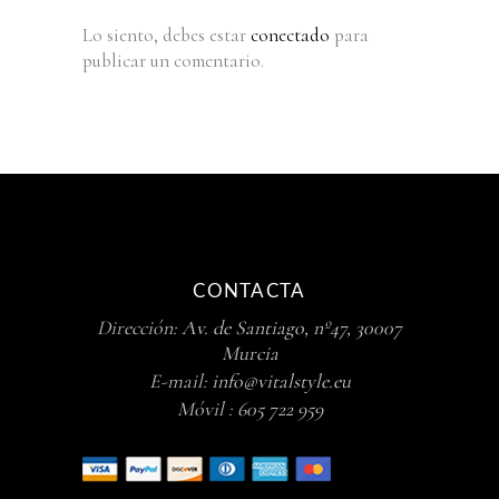
Lo siento, debes estar
conectado
para
publicar un comentario.
CONTACTA
Dirección:
Av. de Santiago, nº47, 30007
Murcia
E-mail:
info@vitalstyle.eu
Móvil :
605 722 959