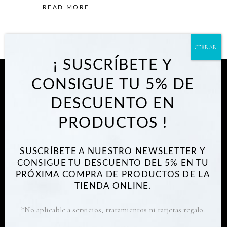
READ MORE
¡ SUSCRÍBETE Y
CONSIGUE TU 5% DE
DESCUENTO EN
CONTACTA
PRODUCTOS !
Dirección:
Av. de Santiago, nº47, 30007
Murcia
SUSCRÍBETE A NUESTRO NEWSLETTER Y
E-mail:
info@vitalstyle.eu
CONSIGUE TU DESCUENTO DEL 5% EN TU
Móvil :
605 722 959
PRÓXIMA COMPRA DE PRODUCTOS DE LA
TIENDA ONLINE.
Este sitio web utiliza cookies propias y de
terceros para el análisis de tráfico y
*No aplicable a servicios, tratamientos ni tarjetas regalo.
comportamiento de usuarios de manera
anónima. Por favor lea nuestra política de