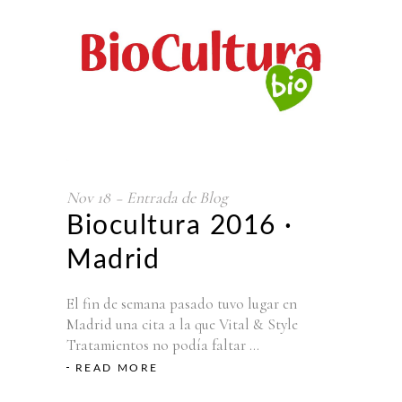
Nov
18
Entrada de Blog
Biocultura 2016 ·
Madrid
El fin de semana pasado tuvo lugar en
Madrid una cita a la que Vital & Style
Tratamientos no podía faltar
READ MORE