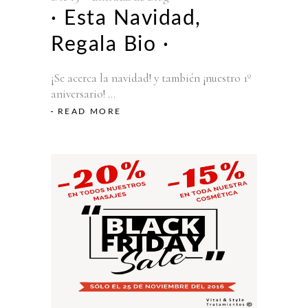
· Esta Navidad,
Regala Bio ·
¡Se acerca la navidad! y también ¡nuestro 1º
aniversario!
READ MORE