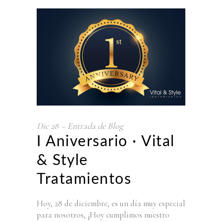
Dic
28
Entrada de Blog
I Aniversario · Vital
& Style
Tratamientos
Hoy, 28 de diciembre, es un día muy especial
para nosotros, ¡Hoy cumplimos nuestro