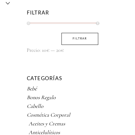
FILTRAR
Precio
Precio
FILTRAR
mínimo
máximo
Precio:
10€
—
20€
CATEGORÍAS
Bebé
Bonos Regalo
Cabello
Cosmética Corporal
Aceites y Cremas
Anticelulíticos