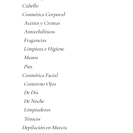
Cabello
Cosmética Corporal
Aceites y Cremas
Anticelulíticos
Fragancias
Limpieza e Higiene
Manos
Pies
Cosmética Facial
Contorno Ojos
De Día
De Noche
Limpiadores
Tónicos
Depilación en Murcia