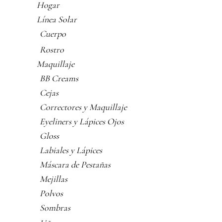
Hogar
Línea Solar
Cuerpo
Rostro
Maquillaje
BB Creams
Cejas
Correctores y Maquillaje
Eyeliners y Lápices Ojos
Gloss
Labiales y Lápices
Máscara de Pestañas
Mejillas
Polvos
Sombras