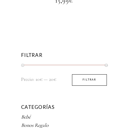
15,99
€
FILTRAR
Precio
Precio
Precio:
10€
—
20€
FILTRAR
mínimo
máximo
CATEGORÍAS
Bebé
Bonos Regalo