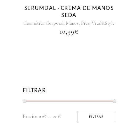
SERUMDAL · CREMA DE MANOS
SEDA
,
,
,
Cosmética Corporal
Manos
Pies
Vital&Style
10,99
€
FILTRAR
Precio
Precio
Precio:
10€
—
20€
FILTRAR
mínimo
máximo