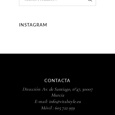
for:
INSTAGRAM
CONTACTA
Dirección:
Av. de Santiago, nº47, 30007
Murcia
E-mail:
info@vitalstyle.eu
Móvil :
605 722 959