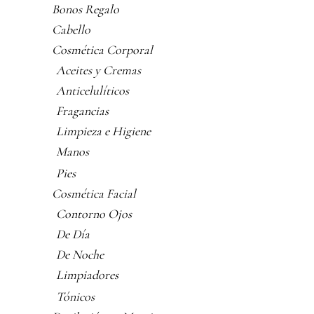
Bonos Regalo
Cabello
Cosmética Corporal
Aceites y Cremas
Anticelulíticos
Fragancias
Limpieza e Higiene
Manos
Pies
Cosmética Facial
Contorno Ojos
De Día
De Noche
Limpiadores
Tónicos