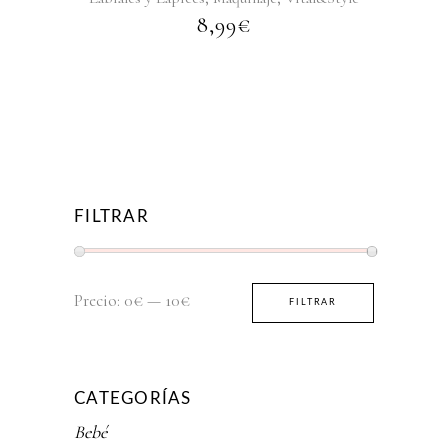
8,99
€
FILTRAR
Precio
Precio
Precio:
0€
—
10€
FILTRAR
mínimo
máximo
CATEGORÍAS
Bebé