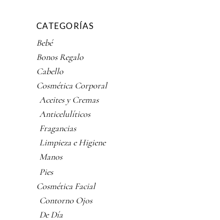
CATEGORÍAS
Bebé
Bonos Regalo
Cabello
Cosmética Corporal
Aceites y Cremas
Anticelulíticos
Fragancias
Limpieza e Higiene
Manos
Pies
Cosmética Facial
Contorno Ojos
De Día