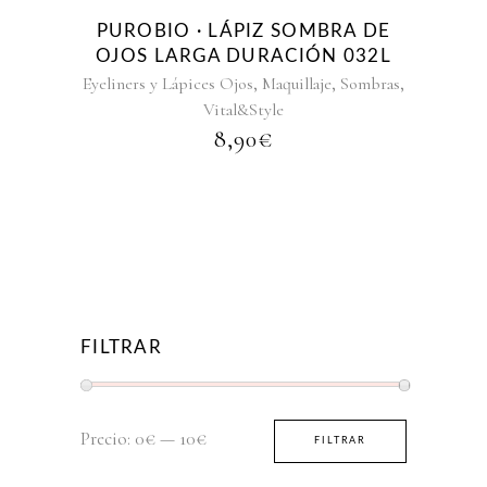
PUROBIO · LÁPIZ SOMBRA DE
OJOS LARGA DURACIÓN 032L
,
,
,
Eyeliners y Lápices Ojos
Maquillaje
Sombras
Vital&Style
8,90
€
FILTRAR
Precio
Precio
Precio:
0€
—
10€
FILTRAR
mínimo
máximo