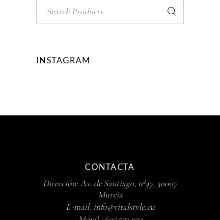
Search
for:
INSTAGRAM
CONTACTA
Dirección:
Av. de Santiago, nº47, 30007
Murcia
E-mail:
info@vitalstyle.eu
Móvil :
605 722 959