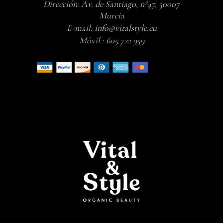
Dirección:
Av. de Santiago, nº47, 30007
Murcia
E-mail:
info@vitalstyle.eu
Móvil :
605 722 959