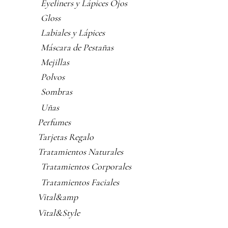
Eyeliners y Lápices Ojos
Gloss
Labiales y Lápices
Máscara de Pestañas
Mejillas
Polvos
Sombras
Uñas
Perfumes
Tarjetas Regalo
Tratamientos Naturales
Tratamientos Corporales
Tratamientos Faciales
Vital&amp
Vital&Style