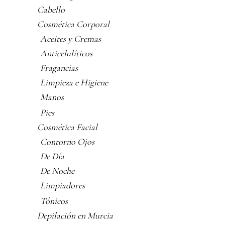
Cabello
Cosmética Corporal
Aceites y Cremas
Anticelulíticos
Fragancias
Limpieza e Higiene
Manos
Pies
Cosmética Facial
Contorno Ojos
De Día
De Noche
Limpiadores
Tónicos
Depilación en Murcia