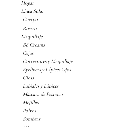
Hogar
Línea Solar
Cuerpo
Rostro
Maquillaje
BB Creams
Cejas
Correctores y Maquillaje
Eyeliners y Lápices Ojos
Gloss
Labiales y Lápices
Máscara de Pestañas
Mejillas
Polvos
Sombras