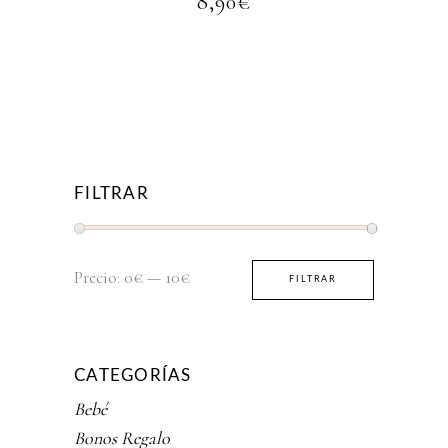
8,90
€
FILTRAR
Precio
Precio
Precio:
0€
—
10€
FILTRAR
mínimo
máximo
CATEGORÍAS
Bebé
Bonos Regalo