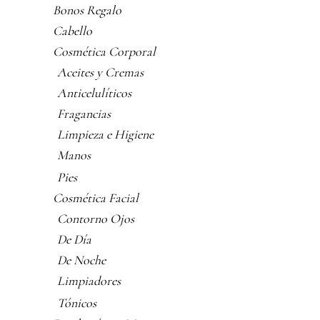
Bonos Regalo
Cabello
Cosmética Corporal
Aceites y Cremas
Anticelulíticos
Fragancias
Limpieza e Higiene
Manos
Pies
Cosmética Facial
Contorno Ojos
De Día
De Noche
Limpiadores
Tónicos