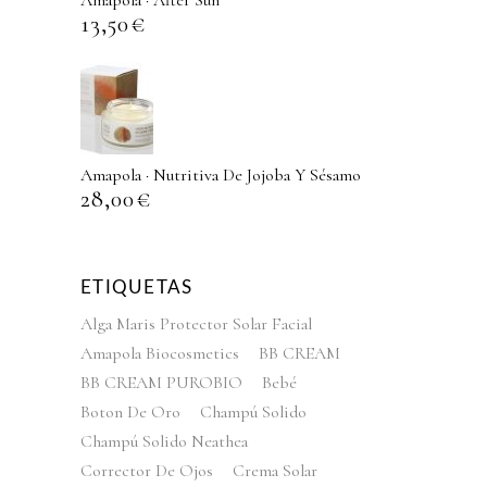
Amapola · After Sun
13,50
€
Amapola · Nutritiva De Jojoba Y Sésamo
28,00
€
ETIQUETAS
Alga Maris Protector Solar Facial
Amapola Biocosmetics
BB CREAM
BB CREAM PUROBIO
Bebé
Boton De Oro
Champú Solido
Champú Solido Neathea
Corrector De Ojos
Crema Solar