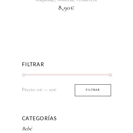
8,90
€
FILTRAR
Precio
Precio
Precio:
0€
—
10€
FILTRAR
mínimo
máximo
CATEGORÍAS
Bebé