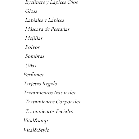
Eyeliners y Lápices Ojos
Gloss
Labiales y Lápices
Máscara de Pestañas
Mejillas
Polvos
Sombras
Uñas
Perfumes
Tarjetas Regalo
Tratamientos Naturales
Tratamientos Corporales
Tratamientos Faciales
Vital&amp
Vital&Style