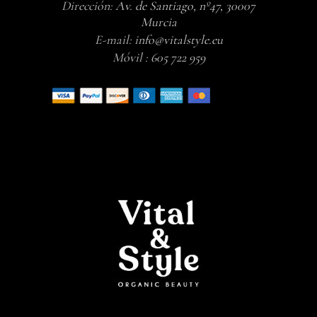
Dirección:
Av. de Santiago, nº47, 30007
Murcia
E-mail:
info@vitalstyle.eu
Móvil :
605 722 959