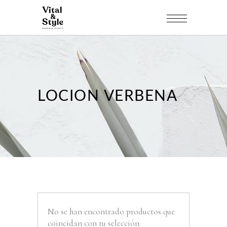
LOCION VERBENA
No se han encontrado productos que
coincidan con tu selección.