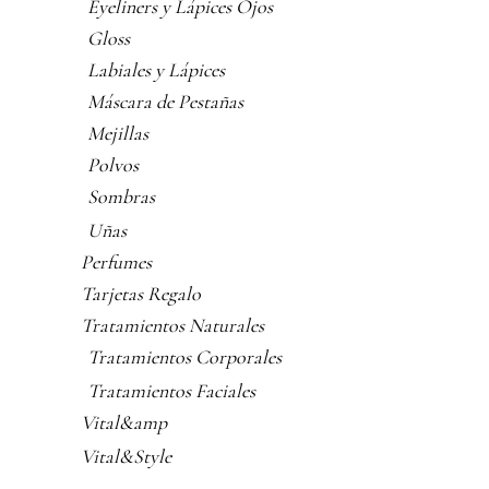
Eyeliners y Lápices Ojos
Gloss
Labiales y Lápices
Máscara de Pestañas
Mejillas
Polvos
Sombras
Uñas
Perfumes
Tarjetas Regalo
Tratamientos Naturales
Tratamientos Corporales
Tratamientos Faciales
Vital&amp
Vital&Style