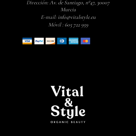
Dirección:
Av. de Santiago, nº47, 30007
Murcia
E-mail:
info@vitalstyle.eu
Móvil :
605 722 959