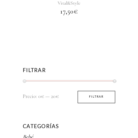
Vital&Style
17,50
€
FILTRAR
Precio
Precio
Precio:
0€
—
20€
FILTRAR
mínimo
máximo
CATEGORÍAS
Bebé