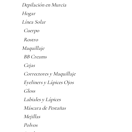
Depilación en Murcia
Hogar
Línea Solar
Cuerpo
Rostro
Maquillaje
BB Creams
Cejas
Correctores y Maquillaje
Eyeliners y Lápices Ojos
Gloss
Labiales y Lápices
Máscara de Pestañas
Mejillas
Polvos