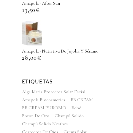
Amapola · After Sun
13,50
€
Amapola · Nutritiva De Jojoba Y Sésamo
28,00
€
ETIQUETAS
Alga Maris Protector Solar Facial
Amapola Biocosmetics
BB CREAM
BB CREAM PUROBIO
Bebé
Boton De Oro
Champú Solido
Champú Solido Neathea
Corrector De Ojos
Crema Solar