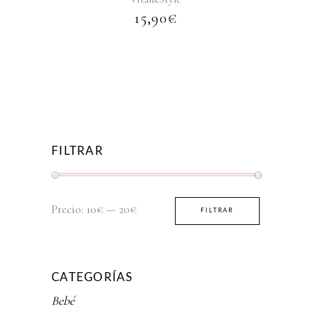
15,90
€
FILTRAR
Precio
Precio
Precio:
10€
—
20€
FILTRAR
mínimo
máximo
CATEGORÍAS
Bebé