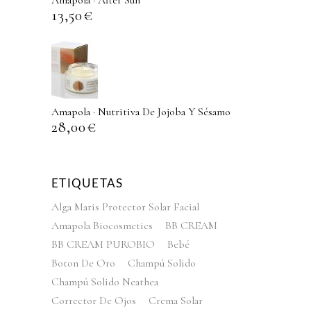
Amapola · After Sun
13,50
€
Amapola · Nutritiva De Jojoba Y Sésamo
28,00
€
ETIQUETAS
Alga Maris Protector Solar Facial
Amapola Biocosmetics
BB CREAM
BB CREAM PUROBIO
Bebé
Boton De Oro
Champú Solido
Champú Solido Neathea
Corrector De Ojos
Crema Solar