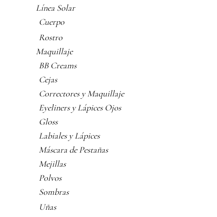
Línea Solar
Cuerpo
Rostro
Maquillaje
BB Creams
Cejas
Correctores y Maquillaje
Eyeliners y Lápices Ojos
Gloss
Labiales y Lápices
Máscara de Pestañas
Mejillas
Polvos
Sombras
Uñas