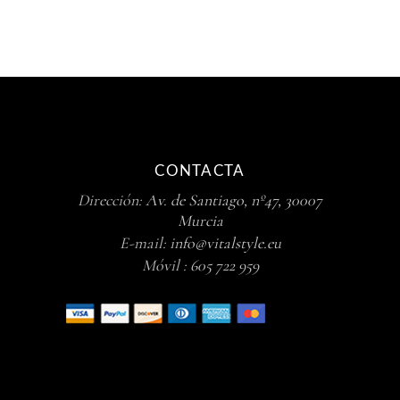
CONTACTA
Dirección:
Av. de Santiago, nº47, 30007
Murcia
E-mail:
info@vitalstyle.eu
Móvil :
605 722 959