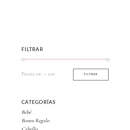
FILTRAR
Precio
Precio
Precio:
0€
—
10€
FILTRAR
mínimo
máximo
CATEGORÍAS
Bebé
Bonos Regalo
Cabello