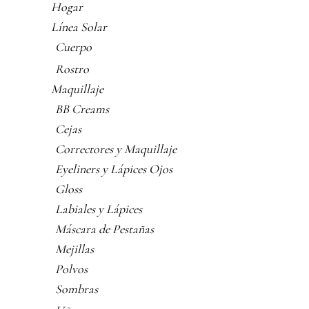
Hogar
Línea Solar
Cuerpo
Rostro
Maquillaje
BB Creams
Cejas
Correctores y Maquillaje
Eyeliners y Lápices Ojos
Gloss
Labiales y Lápices
Máscara de Pestañas
Mejillas
Polvos
Sombras