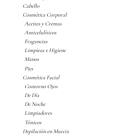
Cabello
Cosmética Corporal
Aceites y Cremas
Anticelulíticos
Fragancias
Limpieza e Higiene
Manos
Pies
Cosmética Facial
Contorno Ojos
De Día
De Noche
Limpiadores
Tónicos
Depilación en Murcia