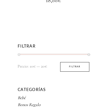
18,00
€
FILTRAR
Precio
Precio
Precio:
10€
—
20€
FILTRAR
mínimo
máximo
CATEGORÍAS
Bebé
Bonos Regalo