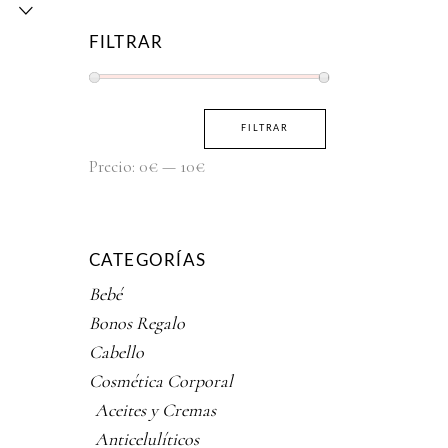
FILTRAR
Precio
Precio
FILTRAR
mínimo
máximo
Precio:
0€
—
10€
CATEGORÍAS
Bebé
Bonos Regalo
Cabello
Cosmética Corporal
Aceites y Cremas
Anticelulíticos