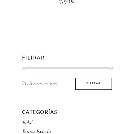
7,99
€
FILTRAR
Precio
Precio
Precio:
0€
—
10€
FILTRAR
mínimo
máximo
CATEGORÍAS
Bebé
Bonos Regalo