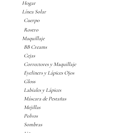
Hogar
Línea Solar
Cuerpo
Rostro
Maquillaje
BB Creams
Cejas
Correctores y Maquillaje
Eyeliners y Lápices Ojos
Gloss
Labiales y Lápices
Máscara de Pestañas
Mejillas
Polvos
Sombras