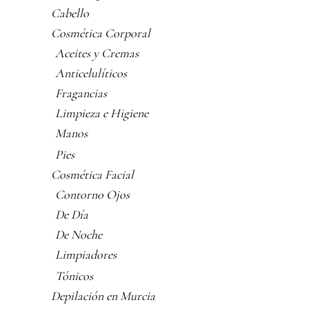
Cabello
Cosmética Corporal
Aceites y Cremas
Anticelulíticos
Fragancias
Limpieza e Higiene
Manos
Pies
Cosmética Facial
Contorno Ojos
De Día
De Noche
Limpiadores
Tónicos
Depilación en Murcia