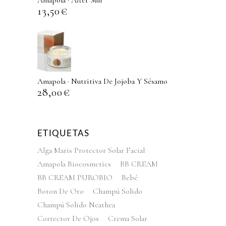
Amapola · After Sun
13,50
€
Amapola · Nutritiva De Jojoba Y Sésamo
28,00
€
ETIQUETAS
Alga Maris Protector Solar Facial
Amapola Biocosmetics
BB CREAM
BB CREAM PUROBIO
Bebé
Boton De Oro
Champú Solido
Champú Solido Neathea
Corrector De Ojos
Crema Solar