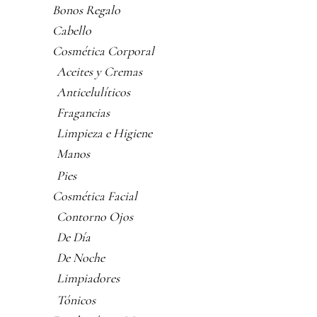
Bonos Regalo
Cabello
Cosmética Corporal
Aceites y Cremas
Anticelulíticos
Fragancias
Limpieza e Higiene
Manos
Pies
Cosmética Facial
Contorno Ojos
De Día
De Noche
Limpiadores
Tónicos