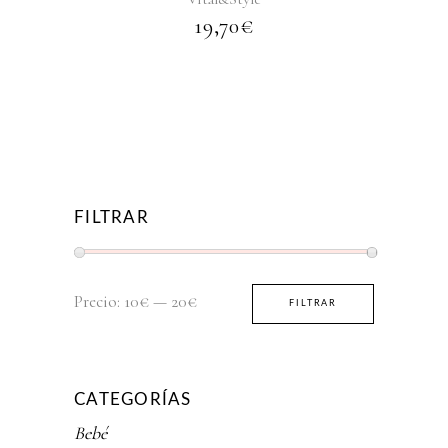
19,70
€
FILTRAR
Precio
Precio
Precio:
10€
—
20€
FILTRAR
mínimo
máximo
CATEGORÍAS
Bebé