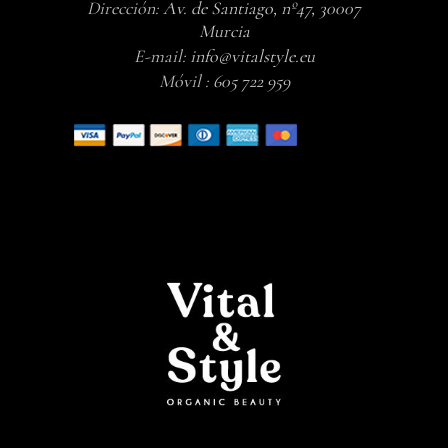
Dirección:
Av. de Santiago, nº47, 30007
Murcia
E-mail:
info@vitalstyle.eu
Móvil :
605 722 959