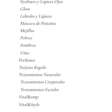
Eyeliners y Lápices Ojos
Gloss
Labiales y Lápices
Máscara de Pestañas
Mejillas
Polvos
Sombras
Uñas
Perfumes
Tarjetas Regalo
Tratamientos Naturales
Tratamientos Corporales
Tratamientos Faciales
Vital&amp
Vital&Style